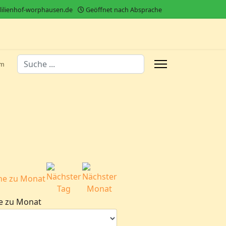
lilienhof-worphausen.de
Geöffnet nach Absprache
Suchen
um
Type 2 or more characters for results.
e zu Monat