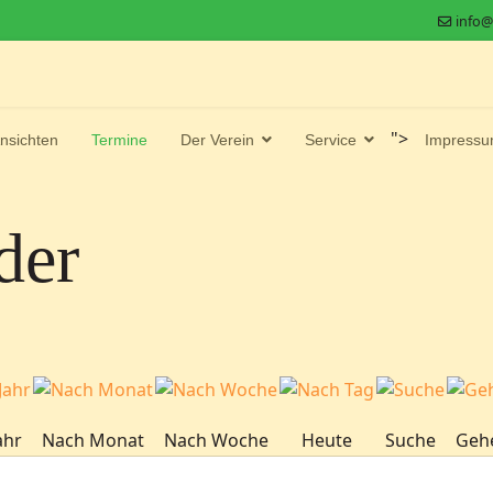
info@
">
nsichten
Termine
Der Verein
Service
Impress
der
ahr
Nach Monat
Nach Woche
Heute
Suche
Geh